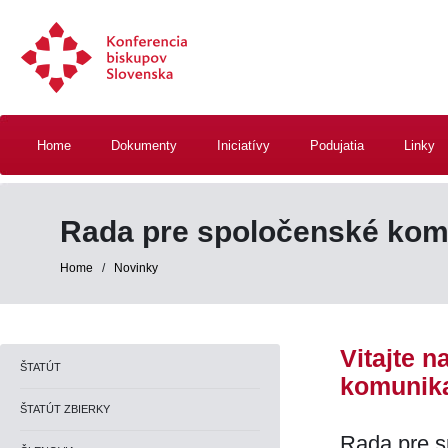
Home
Dokumenty
Iniciatívy
Podujatia
Linky
Rada pre spoločenské kom
Home
/
Novinky
Vitajte 
ŠTATÚT
komunika
ŠTATÚT ZBIERKY
Rada pre s