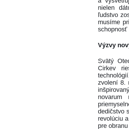
a vysvetľu
nielen dá
ľudstvo zo
musíme pri
schopnosť k
Výzvy nový
Svätý Otec
Cirkev ri
technológi
zvolení 8.
inšpirovan
novarum r
priemyseln
dedičstvo 
revolúciu a
pre obranu 