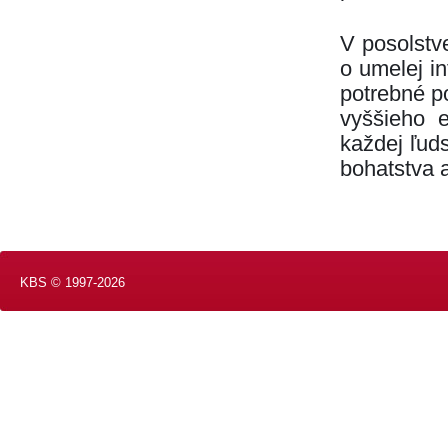
V posolstv
o umelej in
potrebné po
vyššieho e
každej ľud
bohatstva a
KBS © 1997-2026