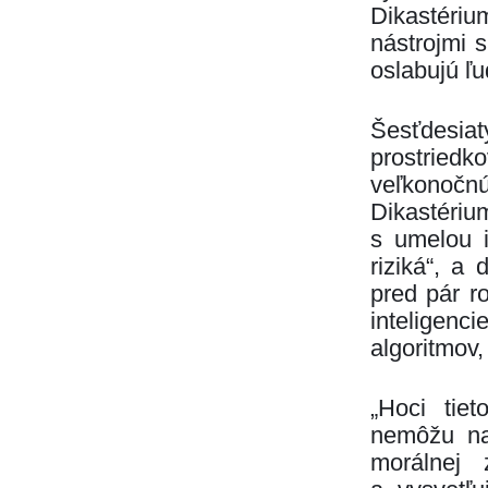
Dikastéri
nástrojmi s
oslabujú ľu
Šesťdesi
prostried
veľkonočn
Dikastérium
s umelou i
riziká“, a
pred pár r
inteligenc
algoritmov
„Hoci tie
nemôžu nah
morálnej 