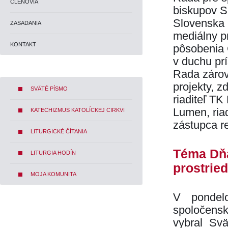
ČLENOVIA
biskupov S
Slovenska 
ZASADANIA
mediálny p
KONTAKT
pôsobenia C
v duchu pr
Rada zárov
projekty, z
SVÄTÉ PÍSMO
riaditeľ TK
Lumen, riad
KATECHIZMUS KATOLÍCKEJ CIRKVI
zástupca r
LITURGICKÉ ČÍTANIA
Téma Dň
LITURGIA HODÍN
prostrie
MOJA KOMUNITA
V pondel
spoločensk
vybral Svä